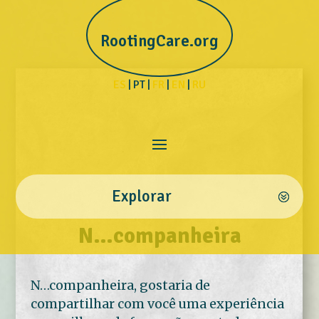
RootingCare.org
ES
| PT |
FR
|
EN
|
RU
Explorar
N…companheira
N…companheira, gostaria de
compartilhar com você uma experiência